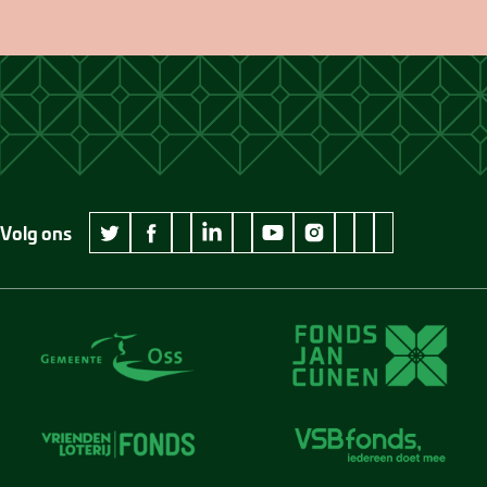
Volg ons
wikipedia Museum Jan Cunen
googleplus Museum Jan Cunen
pinterest Museum
github Museum
vimeo Museu
twitter Museum Jan Cunen
facebook Museum Jan Cunen
linkedin Museum Jan Cunen
youtube Museum Jan Cunen
instagram Museum Jan