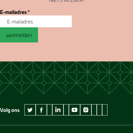
E-mailadres
*
aanmelden
Volg ons
wikipedia Museum Jan Cunen
googleplus Museum Jan Cunen
pinterest Museum
github Museum
vimeo Museu
twitter Museum Jan Cunen
facebook Museum Jan Cunen
linkedin Museum Jan Cunen
youtube Museum Jan Cunen
instagram Museum Jan