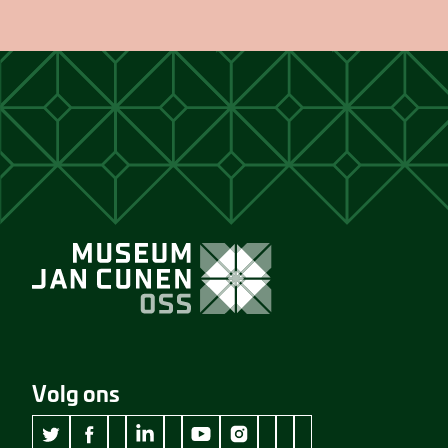
Volg ons
wikipedia Museum Jan Cunen
googleplus Museum Jan Cunen
pinterest Museum Jan C
github Museum Jan C
vimeo Museum Jan