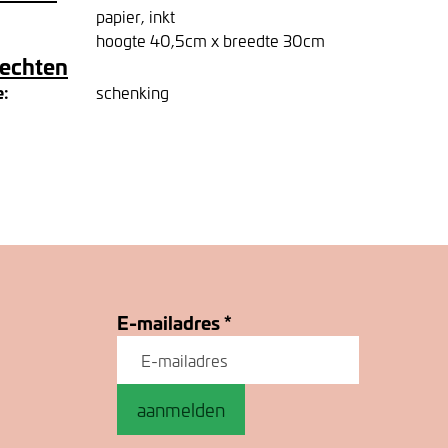
papier, inkt
hoogte 40,5cm x breedte 30cm
rechten
e:
schenking
E-mailadres
*
aanmelden