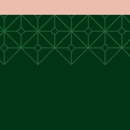
unen
unen
 Cunen