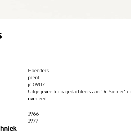
s
Hoenders
prent
jc 0907
Uitgegeven ter nagedachtenis aan 'De Siemer'. d
overleed.
1966
1977
chniek