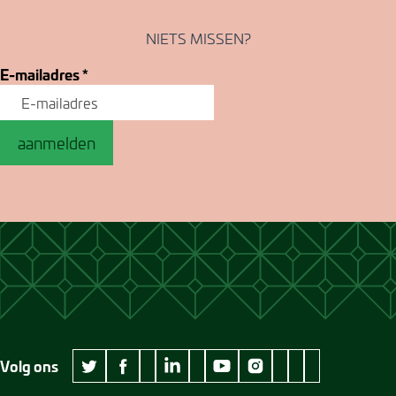
NIETS MISSEN?
E-mailadres
*
aanmelden
Volg ons
wikipedia Museum Jan Cunen
googleplus Museum Jan Cunen
pinterest Museum
github Museum
vimeo Museu
twitter Museum Jan Cunen
facebook Museum Jan Cunen
linkedin Museum Jan Cunen
youtube Museum Jan Cunen
instagram Museum Jan