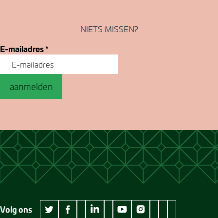
NIETS MISSEN?
E-mailadres
*
aanmelden
Volg ons
wikipedia Museum Jan Cunen
googleplus Museum Jan Cunen
pinterest Museum
github Museum
vimeo Museu