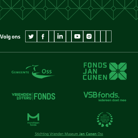
Volg ons
wikipedia Museum Jan Cunen
googleplus Museum Jan Cunen
pinterest Museum
github Museum
vimeo Museu
twitter Museum Jan Cunen
facebook Museum Jan Cunen
linkedin Museum Jan Cunen
youtube Museum Jan Cunen
instagram Museum Jan