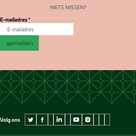
NIETS MISSEN?
E-mailadres
*
aanmelden
Volg ons
wikipedia Museum Jan Cunen
googleplus Museum Jan Cunen
pinterest Museum
github Museum
vimeo Museu
twitter Museum Jan Cunen
facebook Museum Jan Cunen
linkedin Museum Jan Cunen
youtube Museum Jan Cunen
instagram Museum Jan