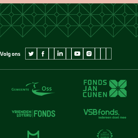
Volg ons
wikipedia Museum Jan Cunen
googleplus Museum Jan Cunen
pinterest Museum
github Museum
vimeo Museu
twitter Museum Jan Cunen
facebook Museum Jan Cunen
linkedin Museum Jan Cunen
youtube Museum Jan Cunen
instagram Museum Jan