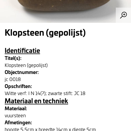
Klopsteen (gepolijst)
Identificatie
Titel(s):
Klopsteen (gepolijst)
Objectnummer:
jc 0018
Opschriften:
Witte verf: I N 14(?); zwarte stift: JC 18
Materiaal en techniek
Materiaal:
vuursteen
Afmetingen:
hoogte 5,5cm x breedte 14cm x diepte 5cm