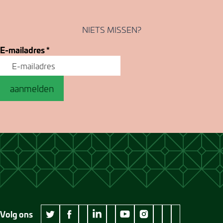
NIETS MISSEN?
E-mailadres
*
aanmelden
Volg ons
wikipedia Museum Jan Cunen
googleplus Museum Jan Cunen
pinterest Museum
github Museum
vimeo Museu