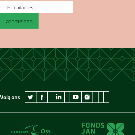
aanmelden
Volg ons
wikipedia Museum Jan Cunen
googleplus Museum Jan Cunen
pinterest Museum
github Museum
vimeo Museu
twitter Museum Jan Cunen
facebook Museum Jan Cunen
linkedin Museum Jan Cunen
youtube Museum Jan Cunen
instagram Museum Jan