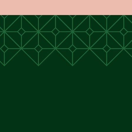
unen
unen
 Cunen