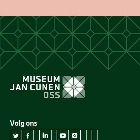
Volg ons
wikipedia Museum Jan Cunen
googleplus Museum Jan Cunen
pinterest Museum Jan C
github Museum Jan C
vimeo Museum Jan