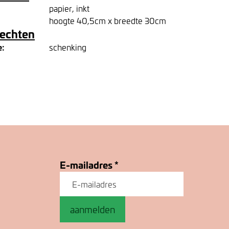
papier, inkt
hoogte 40,5cm x breedte 30cm
rechten
e:
schenking
E-mailadres
*
aanmelden