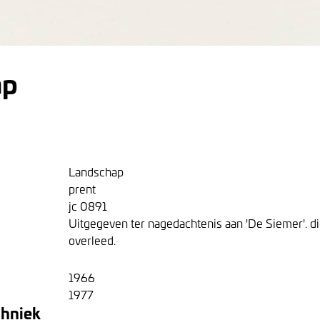
ap
Landschap
prent
jc 0891
Uitgegeven ter nagedachtenis aan 'De Siemer'. d
overleed.
1966
1977
chniek