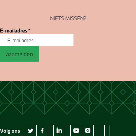
NIETS MISSEN?
E-mailadres
*
aanmelden
Volg ons
wikipedia Museum Jan Cunen
googleplus Museum Jan Cunen
pinterest Museum
github Museum
vimeo Museu