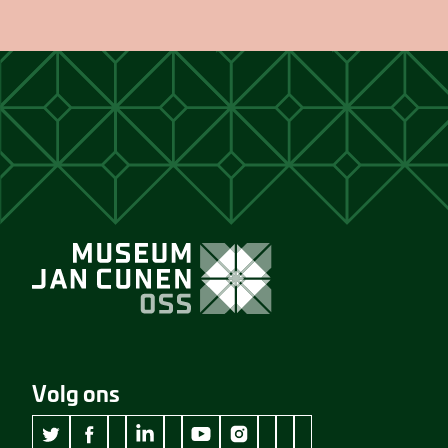
Volg ons
wikipedia Museum Jan Cunen
googleplus Museum Jan Cunen
pinterest Museum Jan C
github Museum Jan C
vimeo Museum Jan