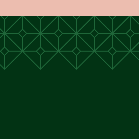
unen
unen
 Cunen