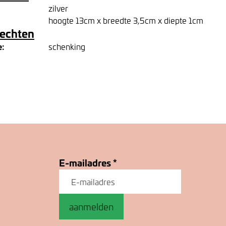
zilver
hoogte 13cm x breedte 3,5cm x diepte 1cm
rechten
e:
schenking
E-mailadres
*
aanmelden