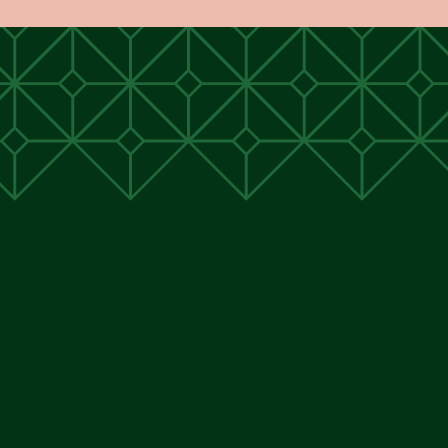
unen
unen
 Cunen