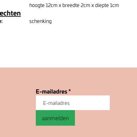
hoogte 12cm x breedte 2cm x diepte 1cm
rechten
e:
schenking
E-mailadres
*
aanmelden