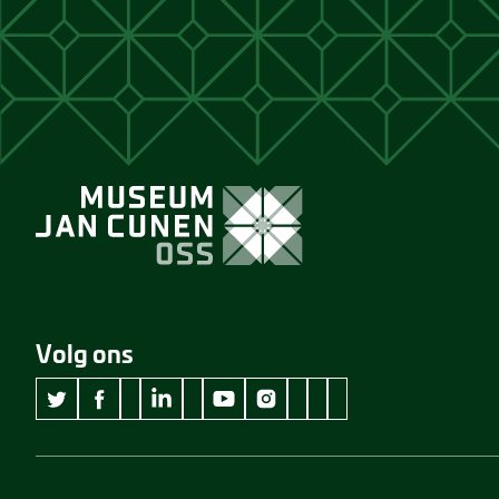
Volg ons
wikipedia Museum Jan Cunen
googleplus Museum Jan Cunen
pinterest Museum Jan C
github Museum Jan C
vimeo Museum Jan
twitter Museum Jan Cunen
facebook Museum Jan Cunen
linkedin Museum Jan Cunen
youtube Museum Jan Cunen
instagram Museum Jan Cunen