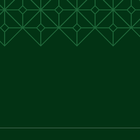
unen
unen
 Cunen