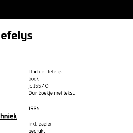
lefelys
Llud en Llefelys
boek
jc 1557 O
Dun boekje met tekst.
1986
chniek
inkt, papier
gedrukt