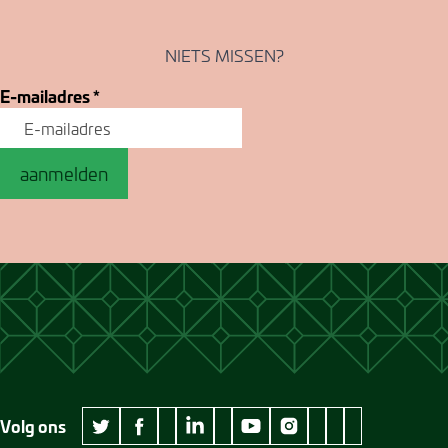
NIETS MISSEN?
E-mailadres
*
aanmelden
Volg ons
wikipedia Museum Jan Cunen
googleplus Museum Jan Cunen
pinterest Museum
github Museum
vimeo Museu
twitter Museum Jan Cunen
facebook Museum Jan Cunen
linkedin Museum Jan Cunen
youtube Museum Jan Cunen
instagram Museum Jan