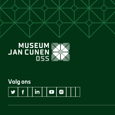
Volg ons
wikipedia Museum Jan Cunen
googleplus Museum Jan Cunen
pinterest Museum Jan C
github Museum Jan C
vimeo Museum Jan
twitter Museum Jan Cunen
facebook Museum Jan Cunen
linkedin Museum Jan Cunen
youtube Museum Jan Cunen
instagram Museum Jan Cunen