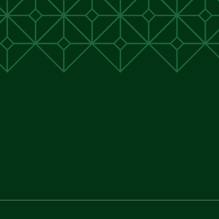
unen
unen
 Cunen