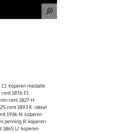
8 C1: koperen medaille
 cent 1876 F1:
ren cent 1827 H:
 25 cent 1893 K: nikkel
cent 1936 N: koperen
en penning R: koperen
nt 1865 U: koperen