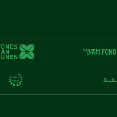
unen
unen
 Cunen