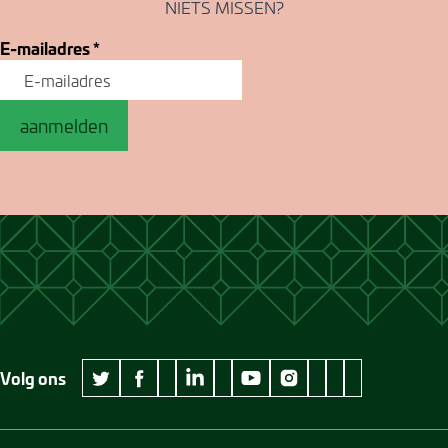
NIETS MISSEN?
E-mailadres
*
aanmelden
Volg ons
wikipedia Museum Jan Cunen
googleplus Museum Jan Cunen
pinterest Museum
github Museum
vimeo Museu
twitter Museum Jan Cunen
facebook Museum Jan Cunen
linkedin Museum Jan Cunen
youtube Museum Jan Cunen
instagram Museum Jan