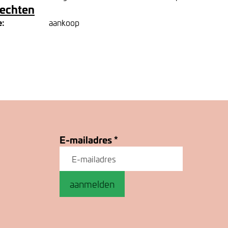
rechten
e:
aankoop
E-mailadres
*
aanmelden