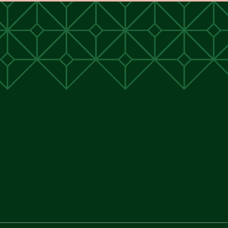
unen
unen
 Cunen