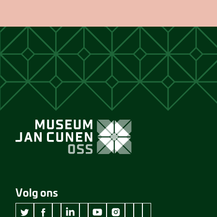
Volg ons
wikipedia Museum Jan Cunen
googleplus Museum Jan Cunen
pinterest Museum Jan C
github Museum Jan C
vimeo Museum Jan