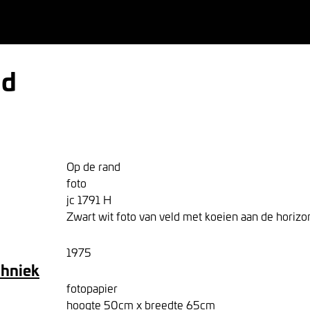
nd
Op de rand
foto
jc 1791 H
Zwart wit foto van veld met koeien aan de horizo
1975
chniek
fotopapier
hoogte 50cm x breedte 65cm