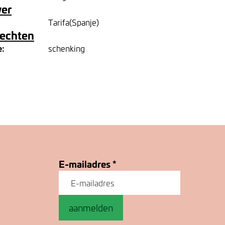
ver
Tarifa(Spanje)
rechten
e:
schenking
E-mailadres
*
aanmelden