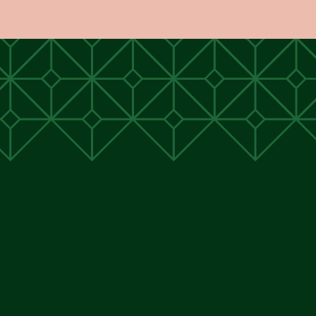
unen
unen
 Cunen