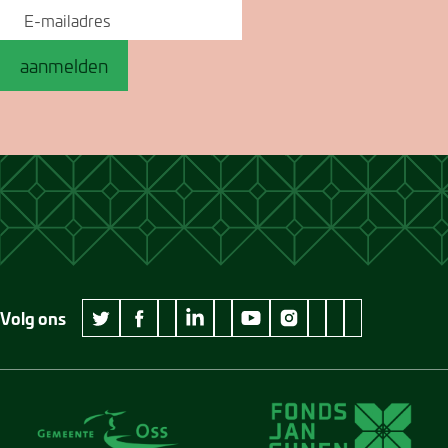
aanmelden
Volg ons
wikipedia Museum Jan Cunen
googleplus Museum Jan Cunen
pinterest Museum
github Museum
vimeo Museu
twitter Museum Jan Cunen
facebook Museum Jan Cunen
linkedin Museum Jan Cunen
youtube Museum Jan Cunen
instagram Museum Jan