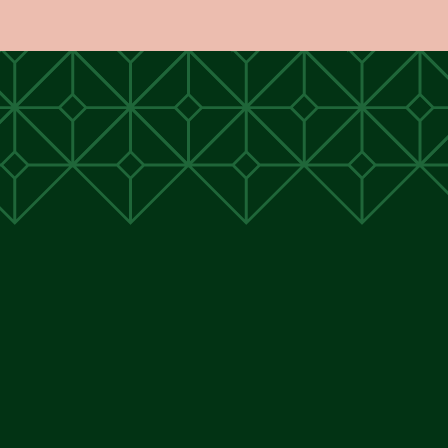
unen
unen
 Cunen