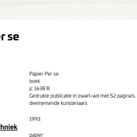
r se
Papier Per se
boek
jc 1638 B
Gedrukte publicatie in zwart-wit met 52 pagina's.
deelnemende kunstenaars
1993
chniek
papier