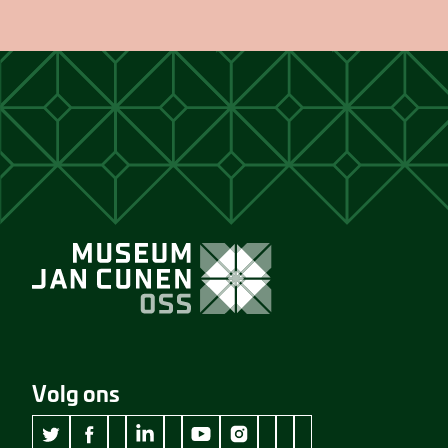
Volg ons
wikipedia Museum Jan Cunen
googleplus Museum Jan Cunen
pinterest Museum Jan C
github Museum Jan C
vimeo Museum Jan