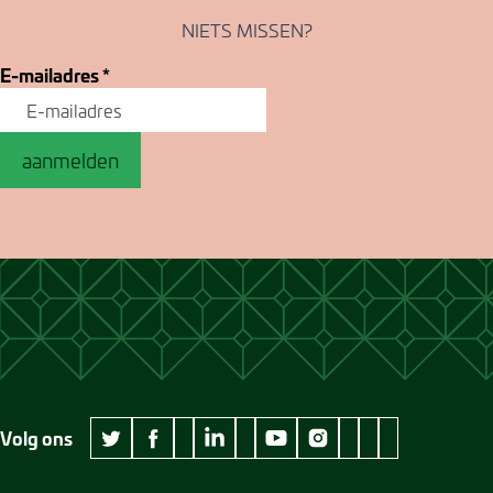
NIETS MISSEN?
E-mailadres
*
aanmelden
Volg ons
wikipedia Museum Jan Cunen
googleplus Museum Jan Cunen
pinterest Museum
github Museum
vimeo Museu
twitter Museum Jan Cunen
facebook Museum Jan Cunen
linkedin Museum Jan Cunen
youtube Museum Jan Cunen
instagram Museum Jan