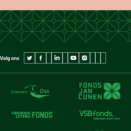
Volg ons
wikipedia Museum Jan Cunen
googleplus Museum Jan Cunen
pinterest Museum
github Museum
vimeo Museu
twitter Museum Jan Cunen
facebook Museum Jan Cunen
linkedin Museum Jan Cunen
youtube Museum Jan Cunen
instagram Museum Jan