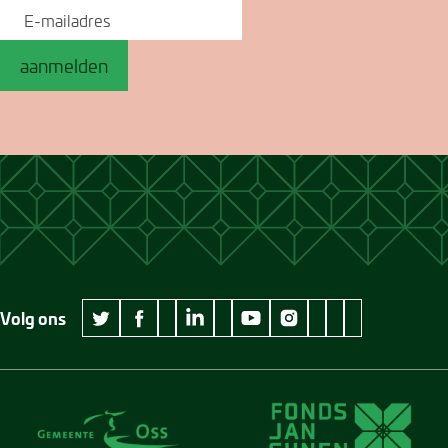
aanmelden
Volg ons
wikipedia Museum Jan Cunen
googleplus Museum Jan Cunen
pinterest Museum
github Museum
vimeo Museu
twitter Museum Jan Cunen
facebook Museum Jan Cunen
linkedin Museum Jan Cunen
youtube Museum Jan Cunen
instagram Museum Jan