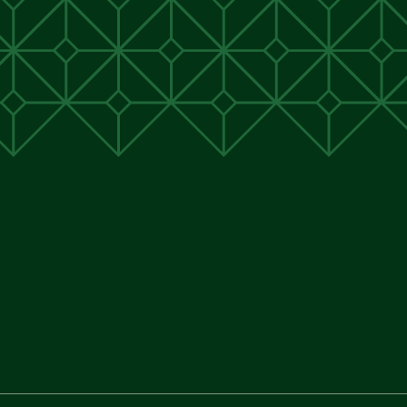
unen
unen
 Cunen