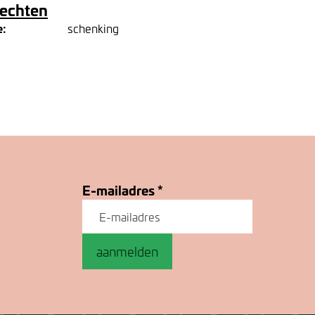
rechten
e:
schenking
E-mailadres
*
aanmelden