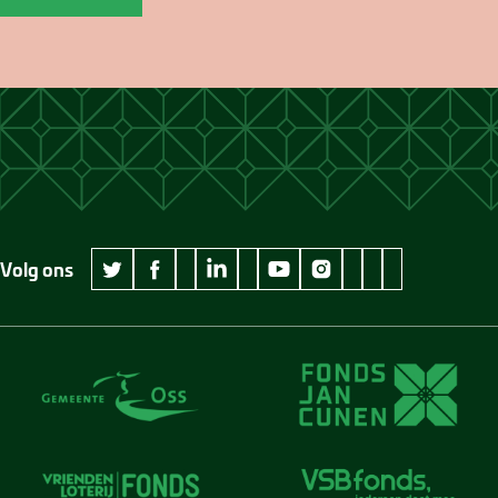
Volg ons
wikipedia Museum Jan Cunen
googleplus Museum Jan Cunen
pinterest Museum
github Museum
vimeo Museu
twitter Museum Jan Cunen
facebook Museum Jan Cunen
linkedin Museum Jan Cunen
youtube Museum Jan Cunen
instagram Museum Jan