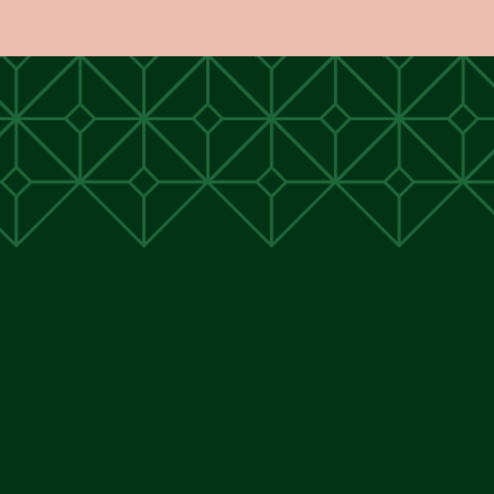
unen
unen
 Cunen