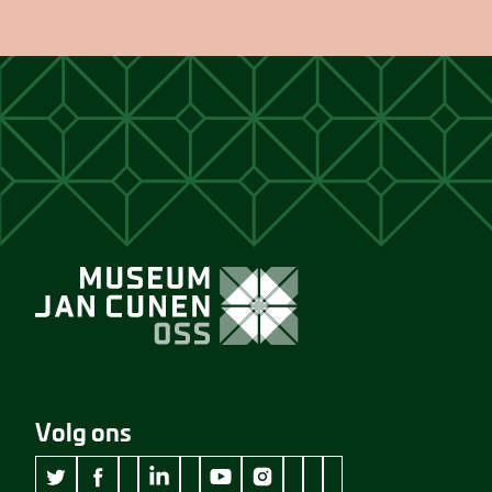
Volg ons
wikipedia Museum Jan Cunen
googleplus Museum Jan Cunen
pinterest Museum Jan C
github Museum Jan C
vimeo Museum Jan