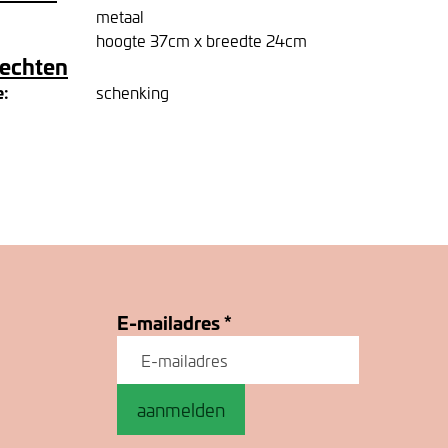
metaal
hoogte 37cm x breedte 24cm
rechten
e:
schenking
E-mailadres
*
aanmelden