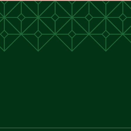
unen
unen
 Cunen