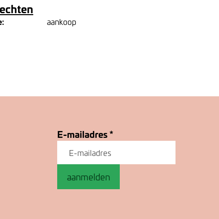
rechten
e:
aankoop
E-mailadres
*
aanmelden