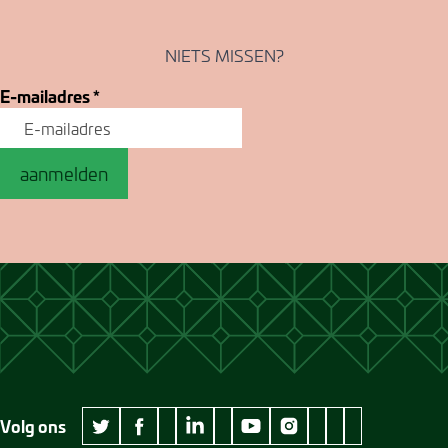
NIETS MISSEN?
E-mailadres
*
aanmelden
Volg ons
wikipedia Museum Jan Cunen
googleplus Museum Jan Cunen
pinterest Museum
github Museum
vimeo Museu
twitter Museum Jan Cunen
facebook Museum Jan Cunen
linkedin Museum Jan Cunen
youtube Museum Jan Cunen
instagram Museum Jan