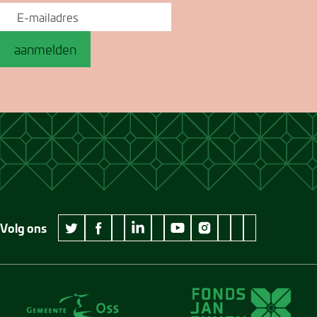
aanmelden
Volg ons
wikipedia Museum Jan Cunen
googleplus Museum Jan Cunen
pinterest Museum
github Museum
vimeo Museu
twitter Museum Jan Cunen
facebook Museum Jan Cunen
linkedin Museum Jan Cunen
youtube Museum Jan Cunen
instagram Museum Jan