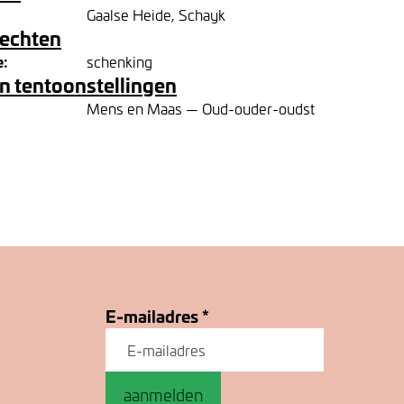
Gaalse Heide, Schayk
rechten
e:
schenking
n tentoonstellingen
Mens en Maas — Oud-ouder-oudst
E-mailadres
*
aanmelden