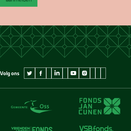
Volg ons
wikipedia Museum Jan Cunen
googleplus Museum Jan Cunen
pinterest Museum
github Museum
vimeo Museu
twitter Museum Jan Cunen
facebook Museum Jan Cunen
linkedin Museum Jan Cunen
youtube Museum Jan Cunen
instagram Museum Jan