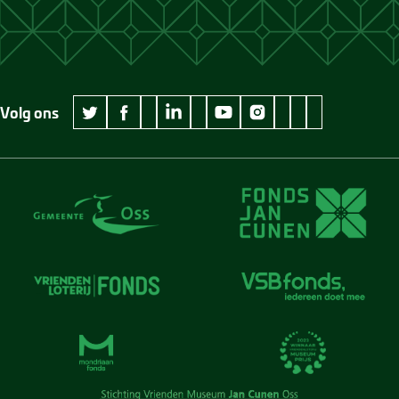
Volg ons
wikipedia Museum Jan Cunen
googleplus Museum Jan Cunen
pinterest Museum
github Museum
vimeo Museu
twitter Museum Jan Cunen
facebook Museum Jan Cunen
linkedin Museum Jan Cunen
youtube Museum Jan Cunen
instagram Museum Jan