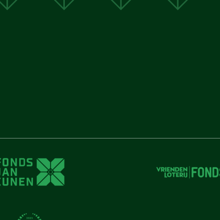
unen
unen
 Cunen