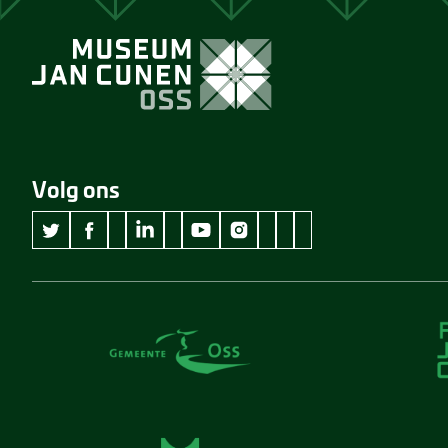
Volg ons
wikipedia Museum Jan Cunen
googleplus Museum Jan Cunen
pinterest Museum Jan C
github Museum Jan C
vimeo Museum Jan
twitter Museum Jan Cunen
facebook Museum Jan Cunen
linkedin Museum Jan Cunen
youtube Museum Jan Cunen
instagram Museum Jan Cunen