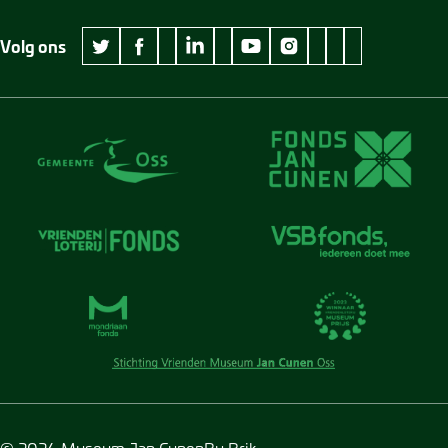
Volg ons
wikipedia Museum Jan Cunen
googleplus Museum Jan Cunen
pinterest Museum
github Museum
vimeo Museu
twitter Museum Jan Cunen
facebook Museum Jan Cunen
linkedin Museum Jan Cunen
youtube Museum Jan Cunen
instagram Museum Jan