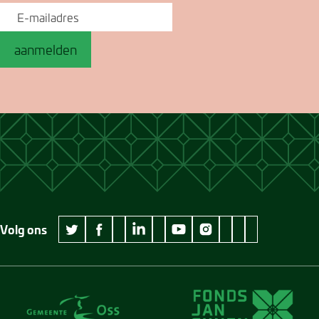
aanmelden
Volg ons
wikipedia Museum Jan Cunen
googleplus Museum Jan Cunen
pinterest Museum
github Museum
vimeo Museu
twitter Museum Jan Cunen
facebook Museum Jan Cunen
linkedin Museum Jan Cunen
youtube Museum Jan Cunen
instagram Museum Jan