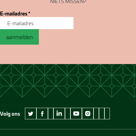
NIETS MISSEN?
E-mailadres
*
aanmelden
Volg ons
wikipedia Museum Jan Cunen
googleplus Museum Jan Cunen
pinterest Museum
github Museum
vimeo Museu
twitter Museum Jan Cunen
facebook Museum Jan Cunen
linkedin Museum Jan Cunen
youtube Museum Jan Cunen
instagram Museum Jan