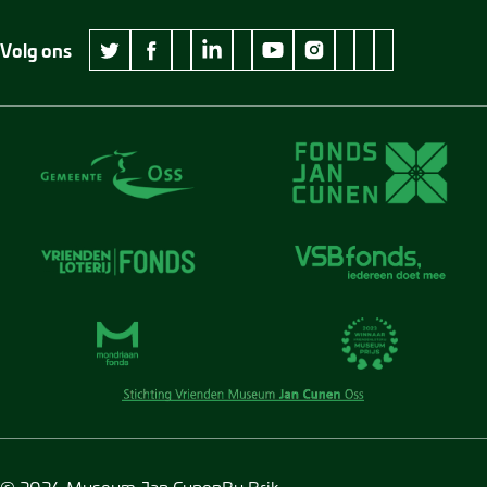
Volg ons
wikipedia Museum Jan Cunen
googleplus Museum Jan Cunen
pinterest Museum
github Museum
vimeo Museu
twitter Museum Jan Cunen
facebook Museum Jan Cunen
linkedin Museum Jan Cunen
youtube Museum Jan Cunen
instagram Museum Jan