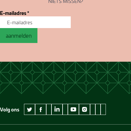
NIETS MISSEN?
E-mailadres
*
aanmelden
Volg ons
wikipedia Museum Jan Cunen
googleplus Museum Jan Cunen
pinterest Museum
github Museum
vimeo Museu
twitter Museum Jan Cunen
facebook Museum Jan Cunen
linkedin Museum Jan Cunen
youtube Museum Jan Cunen
instagram Museum Jan