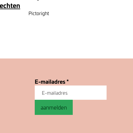
rechten
Pictoright
E-mailadres
*
aanmelden