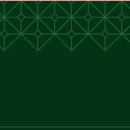
unen
unen
 Cunen