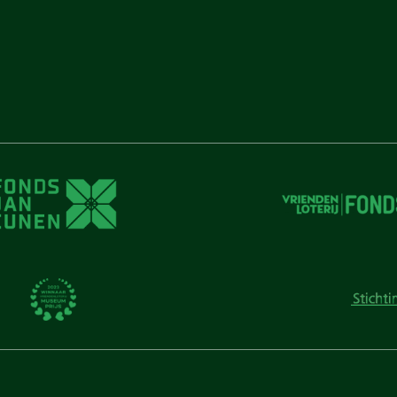
unen
unen
 Cunen