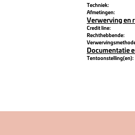
Techniek:
Afmetingen:
Verwerving en 
Credit line:
Rechthebbende:
Verwervingsmethod
Documentatie e
Tentoonstelling(en):