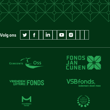
Volg ons
wikipedia Museum Jan Cunen
googleplus Museum Jan Cunen
pinterest Museum
github Museum
vimeo Museu
twitter Museum Jan Cunen
facebook Museum Jan Cunen
linkedin Museum Jan Cunen
youtube Museum Jan Cunen
instagram Museum Jan