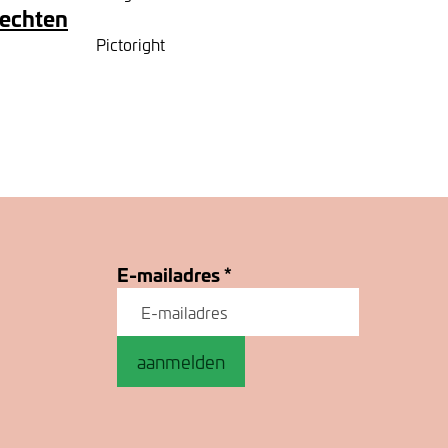
rechten
Pictoright
E-mailadres
*
aanmelden