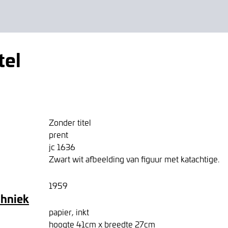
tel
Zonder titel
prent
jc 1636
Zwart wit afbeelding van figuur met katachtige.
1959
chniek
papier, inkt
hoogte 41cm x breedte 27cm