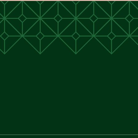
unen
unen
 Cunen