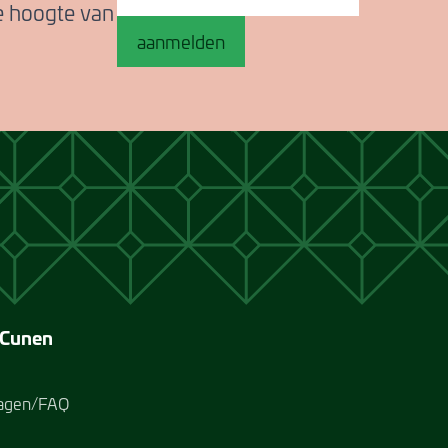
de hoogte van
aanmelden
 Cunen
ragen/FAQ