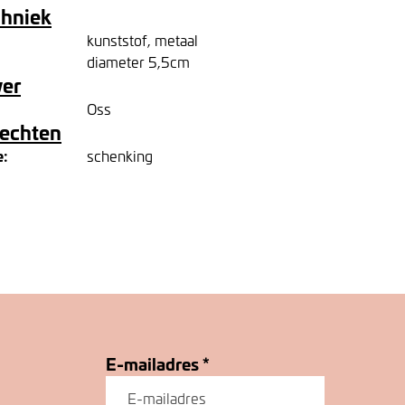
chniek
kunststof, metaal
diameter 5,5cm
ver
Oss
rechten
e:
schenking
E-mailadres
*