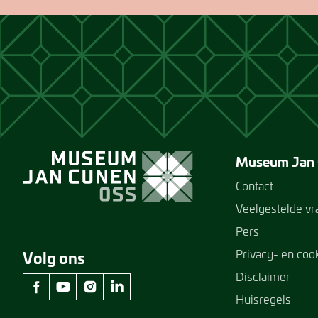
Museum Jan
Contact
Veelgestelde v
Pers
Privacy- en coo
Volg ons
Disclaimer
Huisregels
facebook Museum Jan Cunen
youtube Museum Jan Cunen
instagram Museum Jan Cunen
linkedin Museum Jan Cunen