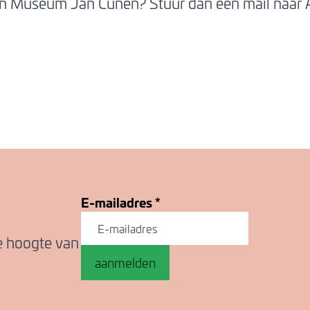
an Museum Jan Cunen? Stuur dan een mail naar 
E-mailadres
*
de hoogte van
aanmelden