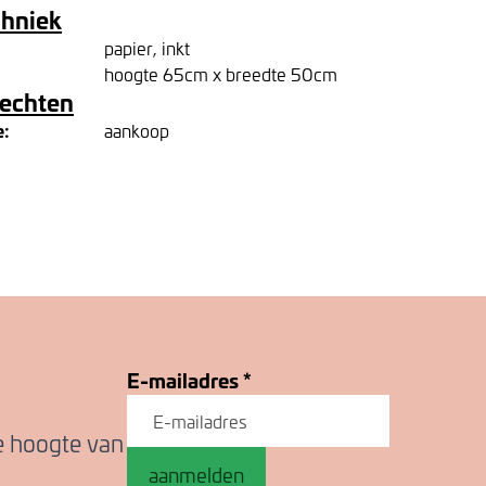
chniek
papier, inkt
hoogte 65cm x breedte 50cm
rechten
e:
aankoop
E-mailadres
*
de hoogte van
aanmelden