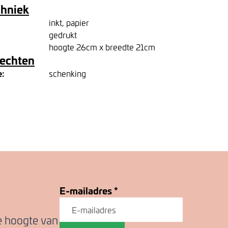
chniek
inkt, papier
gedrukt
hoogte 26cm x breedte 21cm
rechten
e:
schenking
E-mailadres
*
de hoogte van