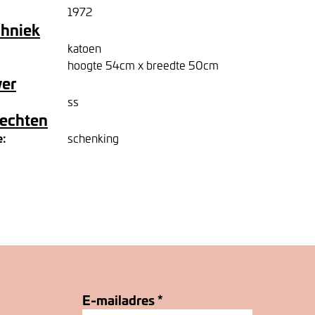
1972
chniek
katoen
hoogte 54cm x breedte 50cm
ver
ss
rechten
e:
schenking
E-mailadres
*