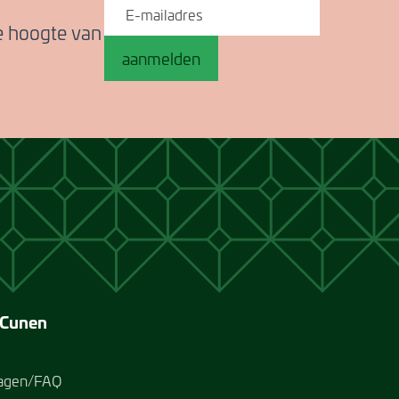
de hoogte van
aanmelden
 Cunen
ragen/FAQ